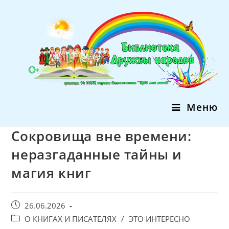
Перейти
к
содержимому
Меню
Сокровища вне времени:
неразгаданные тайны и
магия книг
Запись
26.06.2026
опубликована:
Post
О КНИГАХ И ПИСАТЕЛЯХ
/
ЭТО ИНТЕРЕСНО