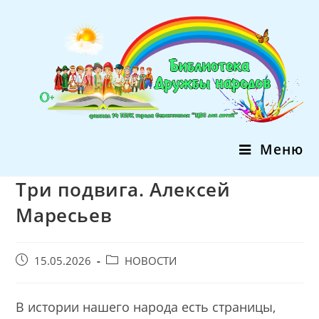
Перейти
к
содержимому
Меню
Три подвига. Алексей
Маресьев
Запись
Post
15.05.2026
НОВОСТИ
опубликована:
category:
В истории нашего народа есть страницы,