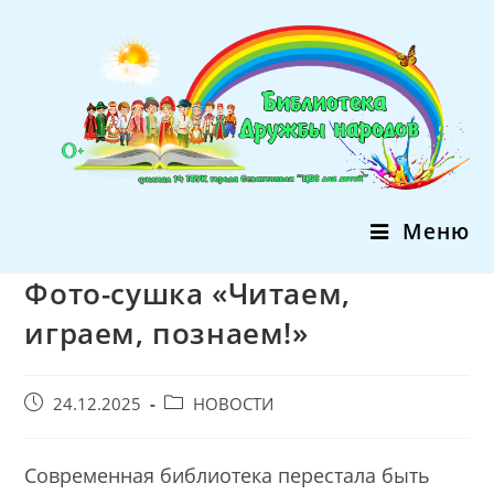
Перейти
к
содержимому
Меню
Фото-сушка «Читаем,
играем, познаем!»
Запись
Post
24.12.2025
НОВОСТИ
опубликована:
category:
Современная библиотека перестала быть