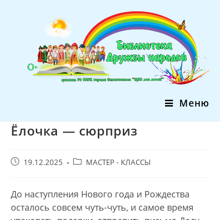
Перейти
к
содержимому
Меню
Ёлочка — сюрприз
Запись
Post
19.12.2025
МАСТЕР - КЛАССЫ
опубликована:
category:
До наступления Нового года и Рождества
осталось совсем чуть-чуть, и самое время