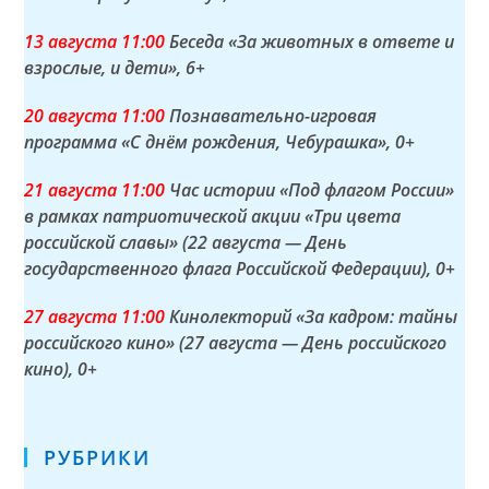
13 а
вгуста
11:00
Беседа «За животных в ответе и
взрослые, и дети»
, 6+
20 а
вгуста
11:00
Познавательно-игровая
программа «С днём рождения, Чебурашка»
, 0+
21 а
вгуста
11:00
Час истории «Под флагом России»
в рамках патриотической акции «Три цвета
российской славы» (22 августа — День
государственного флага Российской Федерации)
, 0+
27 а
вгуста
11:00
Кинолекторий «За кадром: тайны
российского кино» (27 августа — День российского
кино)
, 0+
РУБРИКИ