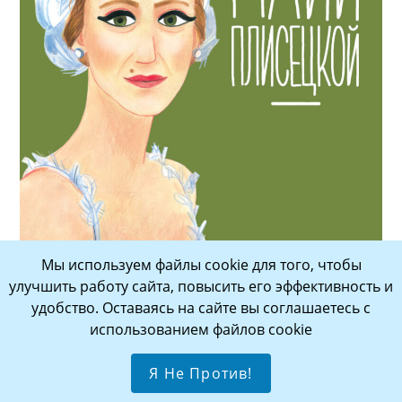
Мы используем файлы cookie для того, чтобы
Яковлева, Юлия Юрьевна. Чему я могу научиться у Майи
улучшить работу сайта, повысить его эффективность и
Плисецкой. — Москва : Альпина Паблишер, 2023.
удобство. Оставаясь на сайте вы соглашаетесь с
Майя Плисецкая — балерина, хореограф,
использованием файлов cookie
актриса, известная во всём мире. Она
знаменита свой техникой и пластикой,
Я Не Против!
удивительной эмоциональностью в танце. А