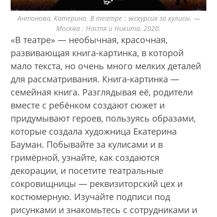
Антонова, Катерина. В театре : экскурсия за кулисы. —
Москва : Настя и Никита, 2020.
«В театре» — необычная, красочная,
развивающая книга-картинка, в которой
мало текста, но очень много мелких деталей
для рассматривания. Книга-картинка —
семейная книга. Разглядывая её, родители
вместе с ребёнком создают сюжет и
придумывают героев, пользуясь образами,
которые создала художница Екатерина
Бауман. Побывайте за кулисами и в
гримёрной, узнайте, как создаются
декорации, и посетите театральные
сокровищницы — реквизиторский цех и
костюмерную. Изучайте подписи под
рисунками и знакомьтесь с сотрудниками и