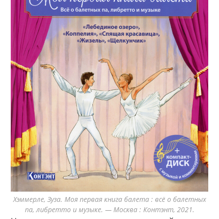
Хэммерле, Зуза. Моя первая книга балета : всё о балетных
па, либретто и музыке. — Москва : Контэнт, 2021.