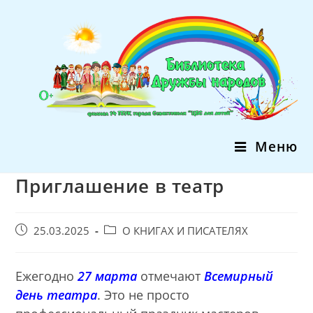
Перейти
к
содержимому
Меню
Приглашение в театр
Запись
Post
25.03.2025
О КНИГАХ И ПИСАТЕЛЯХ
опубликована:
category:
Ежегодно
27 марта
отмечают
Всемирный
день театра
. Это не просто