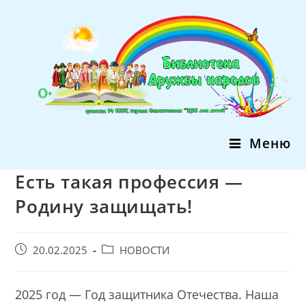
Перейти
к
содержимому
Меню
Есть такая профессия —
Родину защищать!
Запись
Post
20.02.2025
НОВОСТИ
опубликована:
category:
2025 год — Год защитника Отечества. Наша