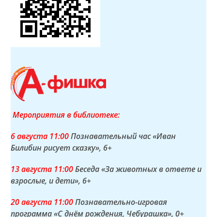
Мероприятия в библиотеке:
6 а
вгуста
11:00
Познавательный час «Иван
Билибин рисует сказку»
, 6+
13 а
вгуста
11:00
Беседа «За животных в ответе и
взрослые, и дети»
, 6+
20 а
вгуста
11:00
Познавательно-игровая
программа «С днём рождения, Чебурашка»
, 0+