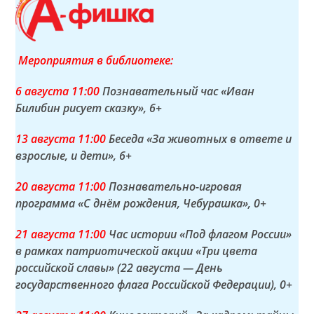
Мероприятия в библиотеке:
6 а
вгуста
11:00
Познавательный час «Иван
Билибин рисует сказку»
, 6+
13 а
вгуста
11:00
Беседа «За животных в ответе и
взрослые, и дети»
, 6+
20 а
вгуста
11:00
Познавательно-игровая
программа «С днём рождения, Чебурашка»
, 0+
21 а
вгуста
11:00
Час истории «Под флагом России»
в рамках патриотической акции «Три цвета
российской славы» (22 августа — День
государственного флага Российской Федерации)
, 0+