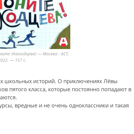
оните Иноходцева! — Москва : АСТ,
022. — 157 с.
ых школьных историй. О приключениях Лёвы
ков пятого класса, которые постоянно попадают в
аются.
рсы, вредные и не очень одноклассники и такая