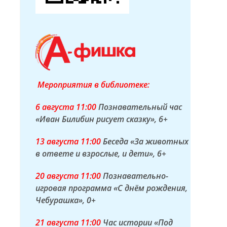
Мероприятия в библиотеке:
6 а
вгуста
11:00
Познавательный час
«Иван Билибин рисует сказку»
, 6+
13 а
вгуста
11:00
Беседа «За животных
в ответе и взрослые, и дети»
, 6+
20 а
вгуста
11:00
Познавательно-
игровая программа «С днём рождения,
Чебурашка»
, 0+
21 а
вгуста
11:00
Час истории «Под