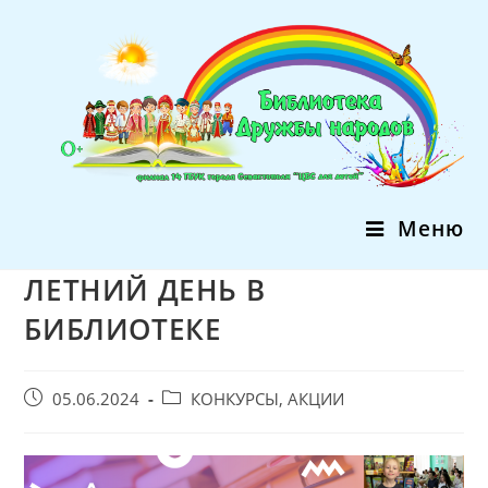
Перейти
к
содержимому
Меню
ЛЕТНИЙ ДЕНЬ В
БИБЛИОТЕКЕ
Запись
Post
05.06.2024
КОНКУРСЫ, АКЦИИ
опубликована:
category: