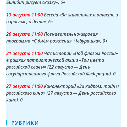
Билибин рисует сказку»
, 6+
13 а
вгуста
11:00
Беседа «За животных в ответе и
взрослые, и дети»
, 6+
20 а
вгуста
11:00
Познавательно-игровая
программа «С днём рождения, Чебурашка»
, 0+
21 а
вгуста
11:00
Час истории «Под флагом России»
в рамках патриотической акции «Три цвета
российской славы» (22 августа — День
государственного флага Российской Федерации)
, 0+
27 а
вгуста
11:00
Кинолекторий «За кадром: тайны
российского кино» (27 августа — День российского
кино)
, 0+
РУБРИКИ