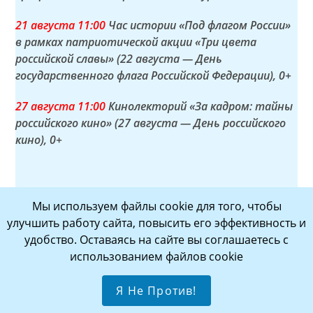
21 а
вгуста
11:00
Час истории «Под флагом России»
в рамках патриотической акции «Три цвета
российской славы» (22 августа — День
государственного флага Российской Федерации)
, 0+
27 а
вгуста
11:00
Кинолекторий «За кадром: тайны
российского кино» (27 августа — День российского
кино)
, 0+
РУБРИКИ
Мы используем файлы cookie для того, чтобы
улучшить работу сайта, повысить его эффективность и
АНОНС
(33)
удобство. Оставаясь на сайте вы соглашаетесь с
ВАЖНАЯ ИНФОРМАЦИЯ
(1)
использованием файлов cookie
ГОРОДА — ГЕРОИ
(7)
Я Не Против!
ИГРОТЕКА
(61)