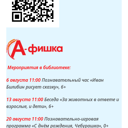
Мероприятия в библиотеке:
6 а
вгуста
11:00
Познавательный час «Иван
Билибин рисует сказку»
, 6+
13 а
вгуста
11:00
Беседа «За животных в ответе и
взрослые, и дети»
, 6+
20 а
вгуста
11:00
Познавательно-игровая
программа «С днём рождения, Чебурашка»
, 0+