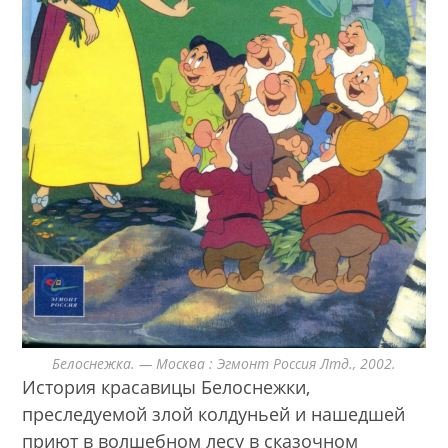
Белоснежка. — Москва : Эгмонт Россия Лтд., 2002.
История красавицы Белоснежки,
преследуемой злой колдуньей и нашедшей
приют в волшебном лесу в сказочном