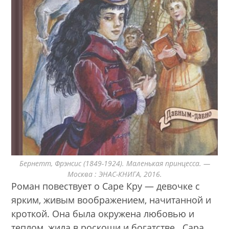
Бернетт, Фрэнсис (1849-1924). Маленькая принцесса. —
Москва : ЭНАС-КНИГА, 2016.
Роман повествует о Саре Кру — девочке с
ярким, живым воображением, начитанной и
кроткой. Она была окружена любовью и
теплом, жила в роскоши и богатстве. Сара