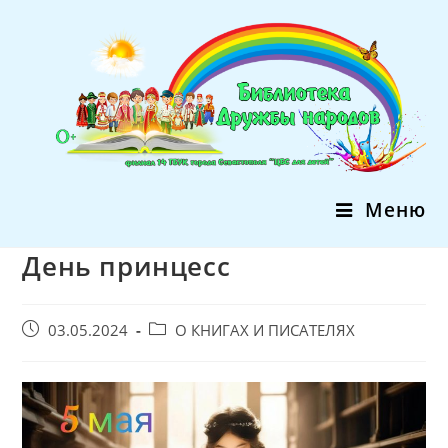
Перейти
к
содержимому
Меню
День принцесс
Запись
Post
03.05.2024
О КНИГАХ И ПИСАТЕЛЯХ
опубликована:
category: