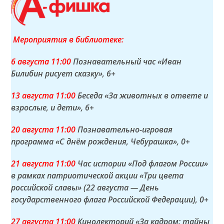
Мероприятия в библиотеке:
6 а
вгуста
11:00
Познавательный час «Иван
Билибин рисует сказку»
, 6+
13 а
вгуста
11:00
Беседа «За животных в ответе и
взрослые, и дети»
, 6+
20 а
вгуста
11:00
Познавательно-игровая
программа «С днём рождения, Чебурашка»
, 0+
21 а
вгуста
11:00
Час истории «Под флагом России»
в рамках патриотической акции «Три цвета
российской славы» (22 августа — День
государственного флага Российской Федерации)
, 0+
27 а
вгуста
11:00
Кинолекторий «За кадром: тайны