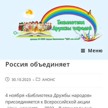
Перейти
к
содержимому
Меню
Россия объединяет
Запись
Post
30.10.2023
АНОНС
опубликована:
category:
4 ноября «Библиотека Дружбы народов»
присоединяется к Всероссийской акции