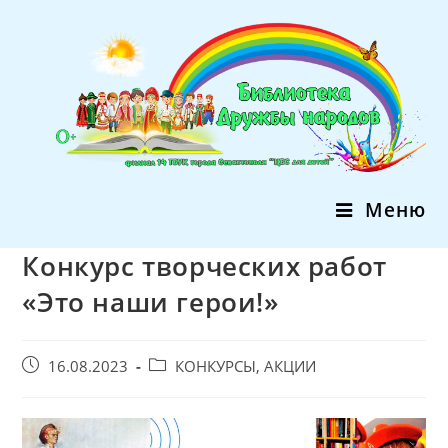
Перейти
к
содержимому
Меню
Конкурс творческих работ
«Это наши герои!»
Запись
Post
16.08.2023
КОНКУРСЫ, АКЦИИ
опубликована:
category: