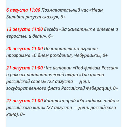
6 а
вгуста
11:00
Познавательный час «Иван
Билибин рисует сказку»
, 6+
13 а
вгуста
11:00
Беседа «За животных в ответе и
взрослые, и дети»
, 6+
20 а
вгуста
11:00
Познавательно-игровая
программа «С днём рождения, Чебурашка»
, 0+
21 а
вгуста
11:00
Час истории «Под флагом России»
в рамках патриотической акции «Три цвета
российской славы» (22 августа — День
государственного флага Российской Федерации)
, 0+
27 а
вгуста
11:00
Кинолекторий «За кадром: тайны
российского кино» (27 августа — День российского
кино)
, 0+