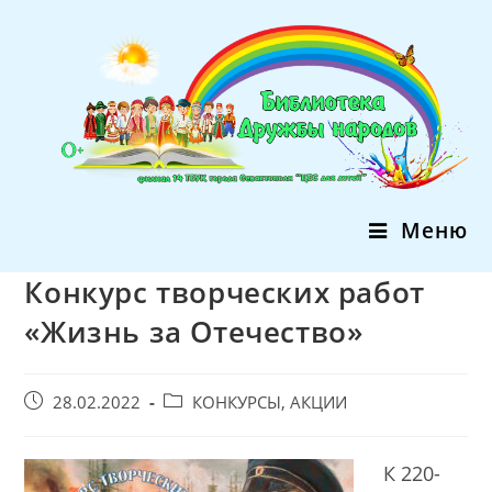
Перейти
к
содержимому
Меню
Конкурс творческих работ
«Жизнь за Отечество»
Запись
Post
28.02.2022
КОНКУРСЫ, АКЦИИ
опубликована:
category:
К 220-