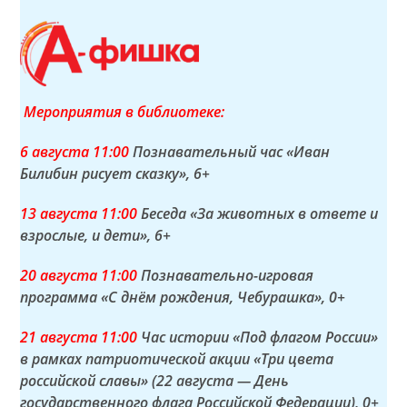
Мероприятия в библиотеке:
6 а
вгуста
11:00
Познавательный час «Иван
Билибин рисует сказку»
, 6+
13 а
вгуста
11:00
Беседа «За животных в ответе и
взрослые, и дети»
, 6+
20 а
вгуста
11:00
Познавательно-игровая
программа «С днём рождения, Чебурашка»
, 0+
21 а
вгуста
11:00
Час истории «Под флагом России»
в рамках патриотической акции «Три цвета
российской славы» (22 августа — День
государственного флага Российской Федерации)
, 0+