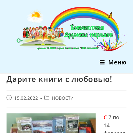
Перейти
к
содержимому
Меню
Дарите книги с любовью!
Запись
Post
15.02.2022
НОВОСТИ
опубликована:
category:
С
7 по
14