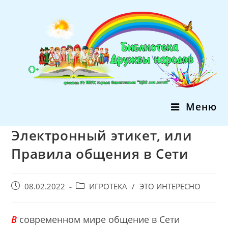
Перейти
к
содержимому
Меню
Электронный этикет, или
Правила общения в Сети
Запись
Post
08.02.2022
ИГРОТЕКА
/
ЭТО ИНТЕРЕСНО
опубликована:
category:
В
современном мире общение в Сети