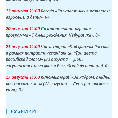
13 а
вгуста
11:00
Беседа «За животных в ответе и
взрослые, и дети»
, 6+
20 а
вгуста
11:00
Познавательно-игровая
программа «С днём рождения, Чебурашка»
, 0+
21 а
вгуста
11:00
Час истории «Под флагом России»
в рамках патриотической акции «Три цвета
российской славы» (22 августа — День
государственного флага Российской Федерации)
, 0+
27 а
вгуста
11:00
Кинолекторий «За кадром: тайны
российского кино» (27 августа — День российского
кино)
, 0+
РУБРИКИ