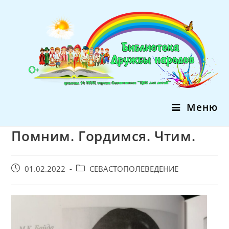
Перейти
к
содержимому
Меню
Помним. Гордимся. Чтим.
Запись
Post
01.02.2022
СЕВАСТОПОЛЕВЕДЕНИЕ
опубликована:
category: