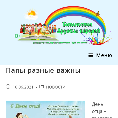
Перейти
к
содержимому
Меню
Папы разные важны
Запись
Post
16.06.2021
НОВОСТИ
опубликована:
category:
День
отца –