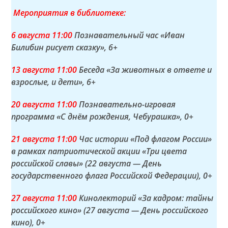
Мероприятия в библиотеке:
6 а
вгуста
11:00
Познавательный час «Иван
Билибин рисует сказку»
, 6+
13 а
вгуста
11:00
Беседа «За животных в ответе и
взрослые, и дети»
, 6+
20 а
вгуста
11:00
Познавательно-игровая
программа «С днём рождения, Чебурашка»
, 0+
21 а
вгуста
11:00
Час истории «Под флагом России»
в рамках патриотической акции «Три цвета
российской славы» (22 августа — День
государственного флага Российской Федерации)
, 0+
27 а
вгуста
11:00
Кинолекторий «За кадром: тайны
российского кино» (27 августа — День российского
кино)
, 0+