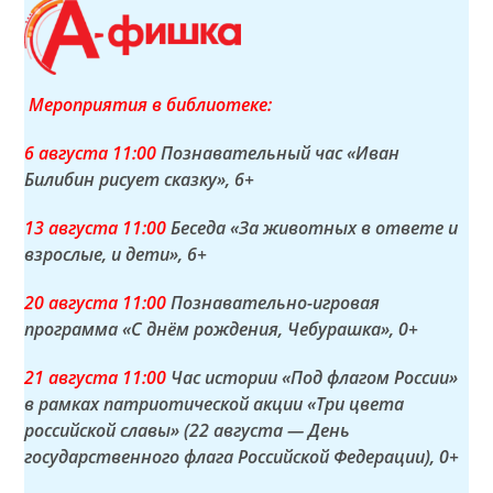
Мероприятия в библиотеке:
6 а
вгуста
11:00
Познавательный час «Иван
Билибин рисует сказку»
, 6+
13 а
вгуста
11:00
Беседа «За животных в ответе и
взрослые, и дети»
, 6+
20 а
вгуста
11:00
Познавательно-игровая
программа «С днём рождения, Чебурашка»
, 0+
21 а
вгуста
11:00
Час истории «Под флагом России»
в рамках патриотической акции «Три цвета
российской славы» (22 августа — День
государственного флага Российской Федерации)
, 0+