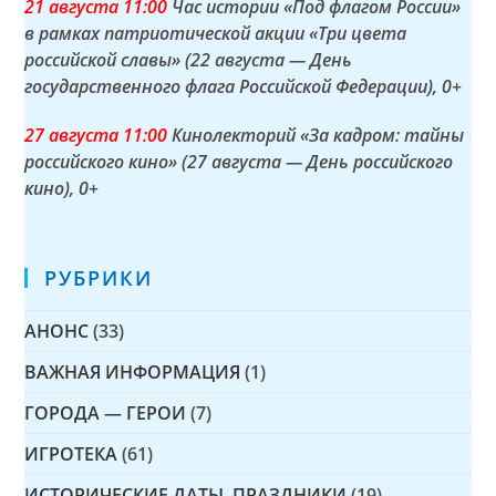
21 а
вгуста
11:00
Час истории «Под флагом России»
в рамках патриотической акции «Три цвета
российской славы» (22 августа — День
государственного флага Российской Федерации)
, 0+
27 а
вгуста
11:00
Кинолекторий «За кадром: тайны
российского кино» (27 августа — День российского
кино)
, 0+
РУБРИКИ
АНОНС
(33)
ВАЖНАЯ ИНФОРМАЦИЯ
(1)
ГОРОДА — ГЕРОИ
(7)
ИГРОТЕКА
(61)
ИСТОРИЧЕСКИЕ ДАТЫ, ПРАЗДНИКИ
(19)