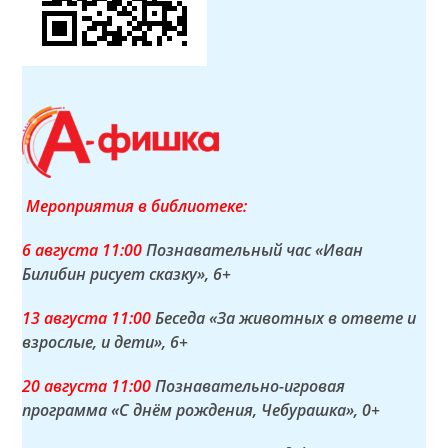
Мероприятия в библиотеке:
6 а
вгуста
11:00
Познавательный час «Иван
Билибин рисует сказку»
, 6+
13 а
вгуста
11:00
Беседа «За животных в ответе и
взрослые, и дети»
, 6+
20 а
вгуста
11:00
Познавательно-игровая
программа «С днём рождения, Чебурашка»
, 0+