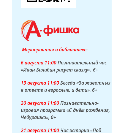
Мероприятия в библиотеке:
6 а
вгуста
11:00
Познавательный час
«Иван Билибин рисует сказку»
, 6+
13 а
вгуста
11:00
Беседа «За животных
в ответе и взрослые, и дети»
, 6+
20 а
вгуста
11:00
Познавательно-
игровая программа «С днём рождения,
Чебурашка»
, 0+
21 а
вгуста
11:00
Час истории «Под