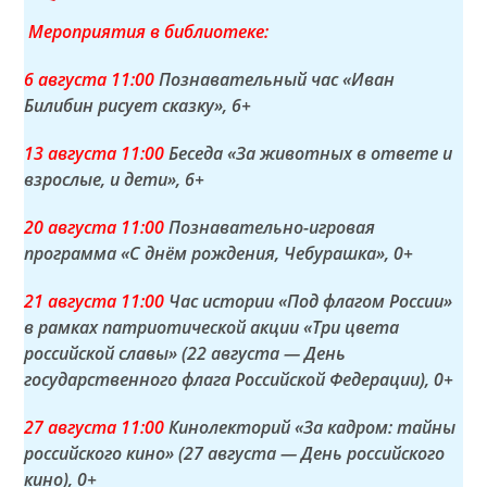
Мероприятия в библиотеке:
6 а
вгуста
11:00
Познавательный час «Иван
Билибин рисует сказку»
, 6+
13 а
вгуста
11:00
Беседа «За животных в ответе и
взрослые, и дети»
, 6+
20 а
вгуста
11:00
Познавательно-игровая
программа «С днём рождения, Чебурашка»
, 0+
21 а
вгуста
11:00
Час истории «Под флагом России»
в рамках патриотической акции «Три цвета
российской славы» (22 августа — День
государственного флага Российской Федерации)
, 0+
27 а
вгуста
11:00
Кинолекторий «За кадром: тайны
российского кино» (27 августа — День российского
кино)
, 0+