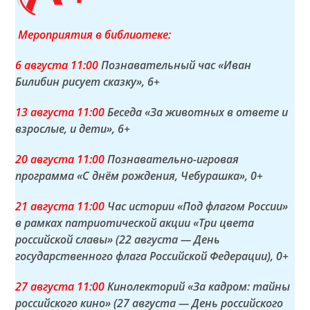
Мероприятия в библиотеке:
6 а
вгуста
11:00
Познавательный час «Иван
Билибин рисует сказку»
, 6+
13 а
вгуста
11:00
Беседа «За животных в ответе и
взрослые, и дети»
, 6+
20 а
вгуста
11:00
Познавательно-игровая
программа «С днём рождения, Чебурашка»
, 0+
21 а
вгуста
11:00
Час истории «Под флагом России»
в рамках патриотической акции «Три цвета
российской славы» (22 августа — День
государственного флага Российской Федерации)
, 0+
27 а
вгуста
11:00
Кинолекторий «За кадром: тайны
российского кино» (27 августа — День российского