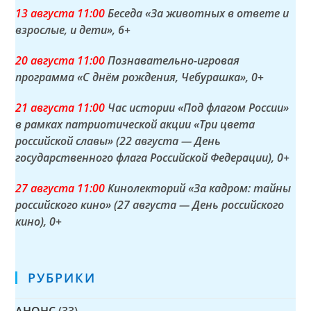
13 а
вгуста
11:00
Беседа «За животных в ответе и
взрослые, и дети»
, 6+
20 а
вгуста
11:00
Познавательно-игровая
программа «С днём рождения, Чебурашка»
, 0+
21 а
вгуста
11:00
Час истории «Под флагом России»
в рамках патриотической акции «Три цвета
российской славы» (22 августа — День
государственного флага Российской Федерации)
, 0+
27 а
вгуста
11:00
Кинолекторий «За кадром: тайны
российского кино» (27 августа — День российского
кино)
, 0+
РУБРИКИ
АНОНС
(33)