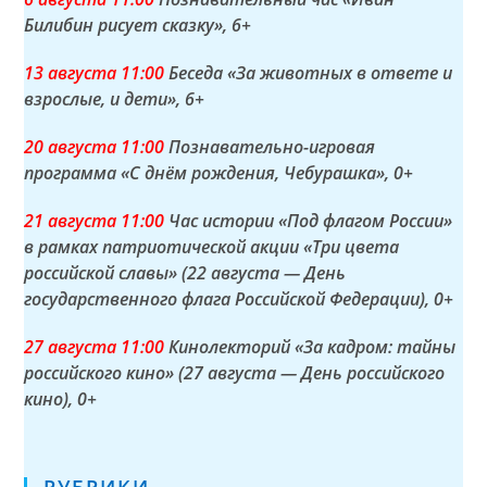
Билибин рисует сказку»
, 6+
13 а
вгуста
11:00
Беседа «За животных в ответе и
взрослые, и дети»
, 6+
20 а
вгуста
11:00
Познавательно-игровая
программа «С днём рождения, Чебурашка»
, 0+
21 а
вгуста
11:00
Час истории «Под флагом России»
в рамках патриотической акции «Три цвета
российской славы» (22 августа — День
государственного флага Российской Федерации)
, 0+
27 а
вгуста
11:00
Кинолекторий «За кадром: тайны
российского кино» (27 августа — День российского
кино)
, 0+