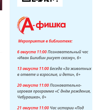
Мероприятия в библиотеке:
6 а
вгуста
11:00
Познавательный час
«Иван Билибин рисует сказку»
, 6+
13 а
вгуста
11:00
Беседа «За животных
в ответе и взрослые, и дети»
, 6+
20 а
вгуста
11:00
Познавательно-
игровая программа «С днём рождения,
Чебурашка»
, 0+
21 а
вгуста
11:00
Час истории «Под