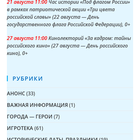
21 а
вгуста
11:00
Час истории «Под флагом России»
в рамках патриотической акции «Три цвета
российской славы» (22 августа — День
государственного флага Российской Федерации)
, 0+
27 а
вгуста
11:00
Кинолекторий «За кадром: тайны
российского кино» (27 августа — День российского
кино)
, 0+
РУБРИКИ
АНОНС
(33)
ВАЖНАЯ ИНФОРМАЦИЯ
(1)
ГОРОДА — ГЕРОИ
(7)
ИГРОТЕКА
(61)
ИСТОРИЧЕСКИЕ ДАТЫ, ПРАЗДНИКИ
(19)