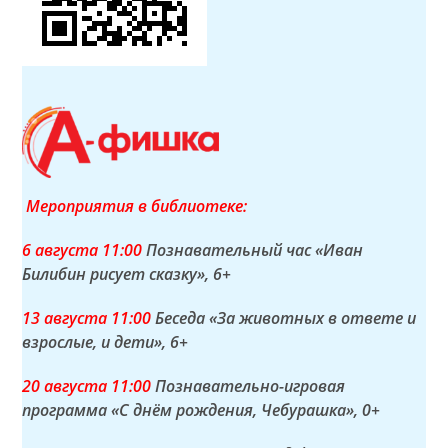
Мероприятия в библиотеке:
6 а
вгуста
11:00
Познавательный час «Иван
Билибин рисует сказку»
, 6+
13 а
вгуста
11:00
Беседа «За животных в ответе и
взрослые, и дети»
, 6+
20 а
вгуста
11:00
Познавательно-игровая
программа «С днём рождения, Чебурашка»
, 0+