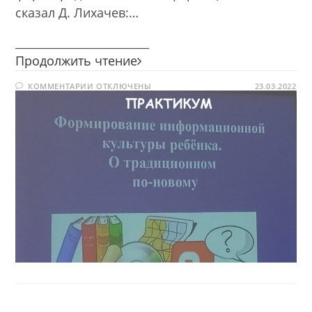
сказал Д. Лихачев:…
________________________
О
Продолжить чтение
традиционном
К
КОММЕНТАРИИ
ОТКЛЮЧЕНЫ
по-
23.03.2022
ЗАПИСИ
новому
О
ТРАДИЦИОННОМ
ПО-
НОВОМУ