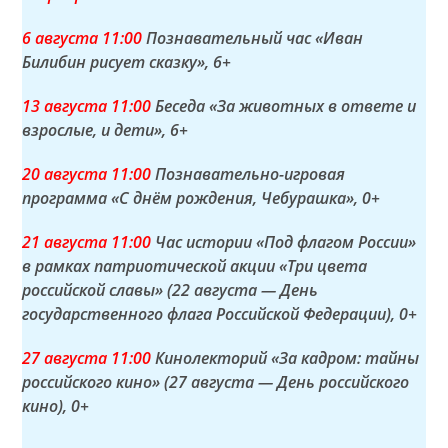
6 а
вгуста
11:00
Познавательный час «Иван
Билибин рисует сказку»
, 6+
13 а
вгуста
11:00
Беседа «За животных в ответе и
взрослые, и дети»
, 6+
20 а
вгуста
11:00
Познавательно-игровая
программа «С днём рождения, Чебурашка»
, 0+
21 а
вгуста
11:00
Час истории «Под флагом России»
в рамках патриотической акции «Три цвета
российской славы» (22 августа — День
государственного флага Российской Федерации)
, 0+
27 а
вгуста
11:00
Кинолекторий «За кадром: тайны
российского кино» (27 августа — День российского
кино)
, 0+