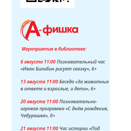
Мероприятия в библиотеке:
6 а
вгуста
11:00
Познавательный час
«Иван Билибин рисует сказку»
, 6+
13 а
вгуста
11:00
Беседа «За животных
в ответе и взрослые, и дети»
, 6+
20 а
вгуста
11:00
Познавательно-
игровая программа «С днём рождения,
Чебурашка»
, 0+
21 а
вгуста
11:00
Час истории «Под