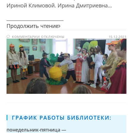
Ириной Климовой. Ирина Дмитриевна…
________________________
Премьера
Продолжить чтение
оперы
К
КОММЕНТАРИИ
ОТКЛЮЧЕНЫ
в
15.12.2023
ЗАПИСИ
библиотеке
ПРЕМЬЕРА
ОПЕРЫ
В
БИБЛИОТЕКЕ
ГРАФИК РАБОТЫ БИБЛИОТЕКИ:
понедельник-пятница —