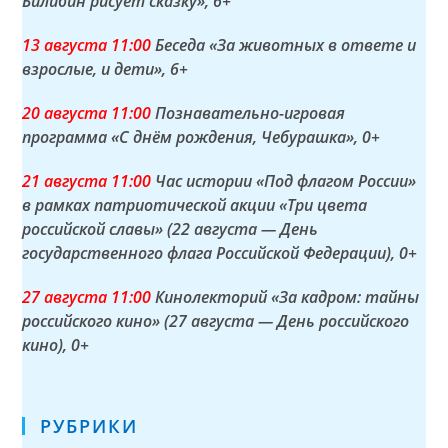
Билибин рисует сказку»
, 6+
13 а
вгуста
11:00
Беседа «За животных в ответе и
взрослые, и дети»
, 6+
20 а
вгуста
11:00
Познавательно-игровая
программа «С днём рождения, Чебурашка»
, 0+
21 а
вгуста
11:00
Час истории «Под флагом России»
в рамках патриотической акции «Три цвета
российской славы» (22 августа — День
государственного флага Российской Федерации)
, 0+
27 а
вгуста
11:00
Кинолекторий «За кадром: тайны
российского кино» (27 августа — День российского
кино)
, 0+
РУБРИКИ