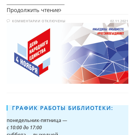
________________________
Моя
Продолжить чтение
Родина
К
КОММЕНТАРИИ
ОТКЛЮЧЕНЫ
—
02.11.2021
ЗАПИСИ
Россия
МОЯ
РОДИНА
—
РОССИЯ
ГРАФИК РАБОТЫ БИБЛИОТЕКИ:
понедельник-пятница —
с
10:00 до 17:00
суббота — выходной