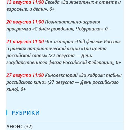
13 а
вгуста
11:00
Беседа «За животных в ответе и
взрослые, и дети»
, 6+
20 а
вгуста
11:00
Познавательно-игровая
программа «С днём рождения, Чебурашка»
, 0+
21 а
вгуста
11:00
Час истории «Под флагом России»
в рамках патриотической акции «Три цвета
российской славы» (22 августа — День
государственного флага Российской Федерации)
, 0+
27 а
вгуста
11:00
Кинолекторий «За кадром: тайны
российского кино» (27 августа — День российского
кино)
, 0+
РУБРИКИ
АНОНС
(32)