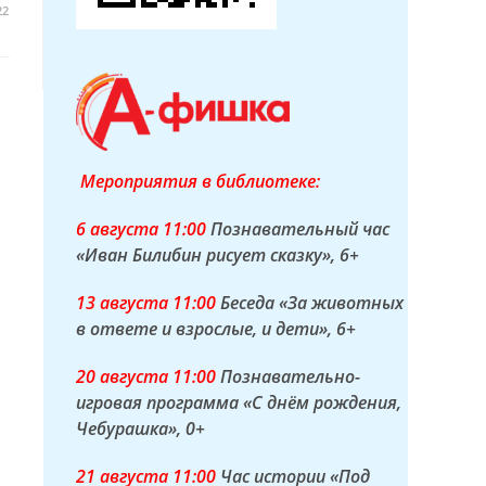
22
Мероприятия в библиотеке:
6 а
вгуста
11:00
Познавательный час
«Иван Билибин рисует сказку»
, 6+
13 а
вгуста
11:00
Беседа «За животных
в ответе и взрослые, и дети»
, 6+
20 а
вгуста
11:00
Познавательно-
игровая программа «С днём рождения,
Чебурашка»
, 0+
21 а
вгуста
11:00
Час истории «Под