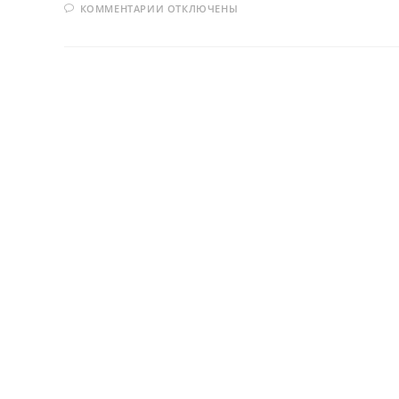
К
КОММЕНТАРИИ
ОТКЛЮЧЕНЫ
ЗАПИСИ
МОРОЗНАЯ
СЛАДОСТЬ