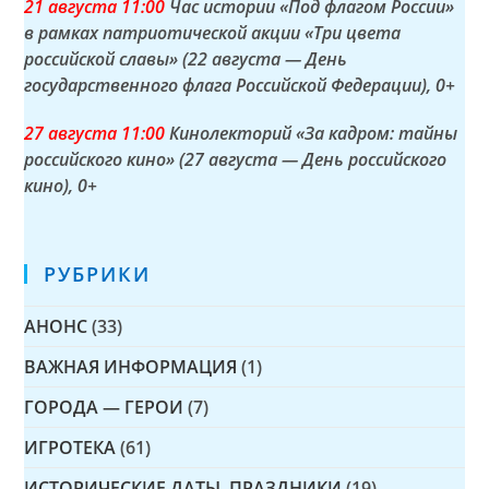
21 а
вгуста
11:00
Час истории «Под флагом России»
в рамках патриотической акции «Три цвета
российской славы» (22 августа — День
государственного флага Российской Федерации)
, 0+
27 а
вгуста
11:00
Кинолекторий «За кадром: тайны
российского кино» (27 августа — День российского
кино)
, 0+
РУБРИКИ
АНОНС
(33)
ВАЖНАЯ ИНФОРМАЦИЯ
(1)
ГОРОДА — ГЕРОИ
(7)
ИГРОТЕКА
(61)
ИСТОРИЧЕСКИЕ ДАТЫ, ПРАЗДНИКИ
(19)