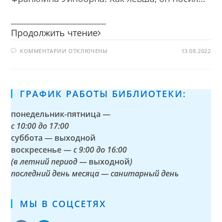
________________________
Англичанин
Продолжить чтение
сделал
К
КОММЕНТАРИИ
ОТКЛЮЧЕНЫ
блоху
13.08.2022
ЗАПИСИ
из
АНГЛИЧАНИН
СДЕЛАЛ
стали,
БЛОХУ
ИЗ
а
СТАЛИ,
ГРАФИК РАБОТЫ БИБЛИОТЕКИ:
русский
А
РУССКИЙ
ее
ЕЕ
понедельник-пятница —
подковал
ПОДКОВАЛ
с
10:00 до 17:00
суббота — выходной
воскресенье —
с 9:00 до 16:00
(в летний период —
выходной
)
последний день месяца — санитарный день
МЫ В СОЦСЕТЯХ