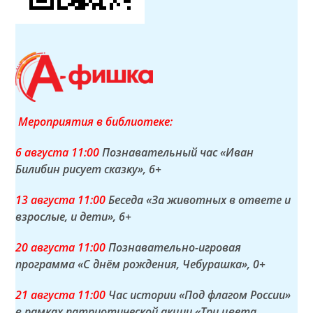
Мероприятия в библиотеке:
6 а
вгуста
11:00
Познавательный час «Иван
Билибин рисует сказку»
, 6+
13 а
вгуста
11:00
Беседа «За животных в ответе и
взрослые, и дети»
, 6+
20 а
вгуста
11:00
Познавательно-игровая
программа «С днём рождения, Чебурашка»
, 0+
21 а
вгуста
11:00
Час истории «Под флагом России»
в рамках патриотической акции «Три цвета