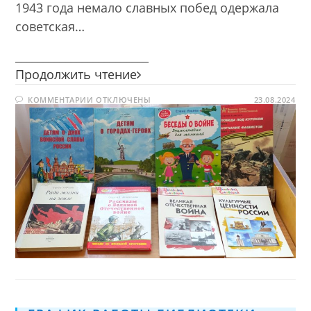
1943 года немало славных побед одержала
советская…
________________________
Курская
Продолжить чтение
битва
К
КОММЕНТАРИИ
ОТКЛЮЧЕНЫ
—
23.08.2024
ЗАПИСИ
поклон
КУРСКАЯ
БИТВА
победителям
—
ПОКЛОН
ПОБЕДИТЕЛЯМ