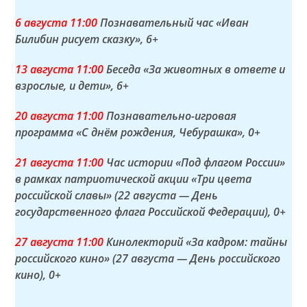
6 а
вгуста
11:00
Познавательный час «Иван
Билибин рисует сказку»
, 6+
13 а
вгуста
11:00
Беседа «За животных в ответе и
взрослые, и дети»
, 6+
20 а
вгуста
11:00
Познавательно-игровая
программа «С днём рождения, Чебурашка»
, 0+
21 а
вгуста
11:00
Час истории «Под флагом России»
в рамках патриотической акции «Три цвета
российской славы» (22 августа — День
государственного флага Российской Федерации)
, 0+
27 а
вгуста
11:00
Кинолекторий «За кадром: тайны
российского кино» (27 августа — День российского
кино)
, 0+