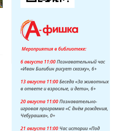
Мероприятия в библиотеке:
6 а
вгуста
11:00
Познавательный час
«Иван Билибин рисует сказку»
, 6+
13 а
вгуста
11:00
Беседа «За животных
в ответе и взрослые, и дети»
, 6+
20 а
вгуста
11:00
Познавательно-
игровая программа «С днём рождения,
Чебурашка»
, 0+
21 а
вгуста
11:00
Час истории «Под