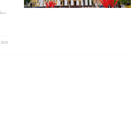
р,…
.2025