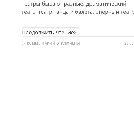
Театры бывают разные: драматический
театр, театр танца и балета, оперный теат
________________________
Приглашение
Продолжить чтение
в
К
КОММЕНТАРИИ
ОТКЛЮЧЕНЫ
театр
25.03
ЗАПИСИ
ПРИГЛАШЕНИЕ
В
ТЕАТР