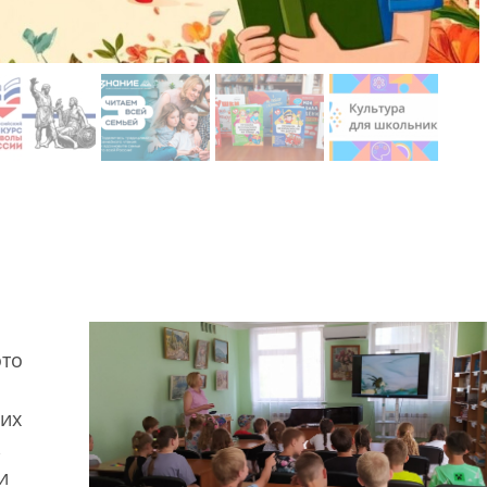
это
ких
,
и