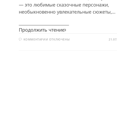
— это любимые сказочные персонажи,
необыкновенно увлекательные сюжеты,…
________________________
Классическая
Продолжить чтение
музыка
К
КОММЕНТАРИИ
ОТКЛЮЧЕНЫ
в
21.07
ЗАПИСИ
мультфильмах
КЛАССИЧЕСКАЯ
МУЗЫКА
В
МУЛЬТФИЛЬМАХ