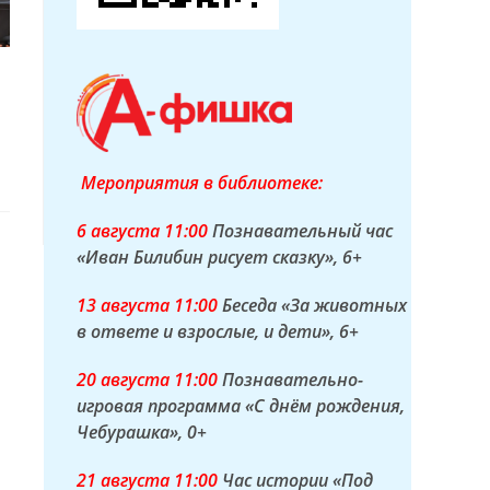
Мероприятия в библиотеке:
6 а
вгуста
11:00
Познавательный час
«Иван Билибин рисует сказку»
, 6+
13 а
вгуста
11:00
Беседа «За животных
в ответе и взрослые, и дети»
, 6+
20 а
вгуста
11:00
Познавательно-
игровая программа «С днём рождения,
Чебурашка»
, 0+
21 а
вгуста
11:00
Час истории «Под