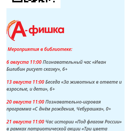
Мероприятия в библиотеке:
6 а
вгуста
11:00
Познавательный час «Иван
Билибин рисует сказку»
, 6+
13 а
вгуста
11:00
Беседа «За животных в ответе и
взрослые, и дети»
, 6+
20 а
вгуста
11:00
Познавательно-игровая
программа «С днём рождения, Чебурашка»
, 0+
21 а
вгуста
11:00
Час истории «Под флагом России»
в рамках патриотической акции «Три цвета