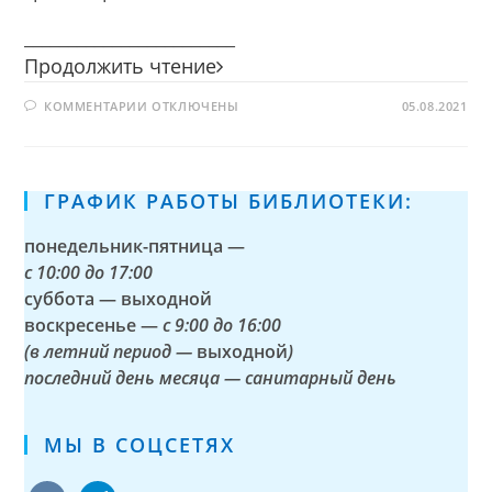
________________________
Весёлый
Продолжить чтение
светофор
К
КОММЕНТАРИИ
ОТКЛЮЧЕНЫ
05.08.2021
ЗАПИСИ
ВЕСЁЛЫЙ
СВЕТОФОР
ГРАФИК РАБОТЫ БИБЛИОТЕКИ:
понедельник-пятница —
с
10:00 до 17:00
суббота — выходной
воскресенье —
с 9:00 до 16:00
(в летний период —
выходной
)
последний день месяца — санитарный день
МЫ В СОЦСЕТЯХ
vkontakte
telegram