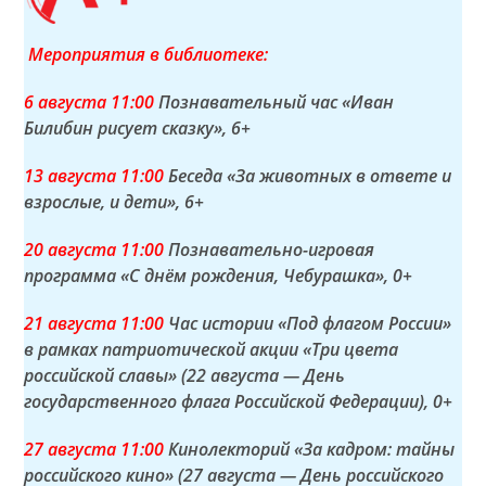
Мероприятия в библиотеке:
6 а
вгуста
11:00
Познавательный час «Иван
Билибин рисует сказку»
, 6+
13 а
вгуста
11:00
Беседа «За животных в ответе и
взрослые, и дети»
, 6+
20 а
вгуста
11:00
Познавательно-игровая
программа «С днём рождения, Чебурашка»
, 0+
21 а
вгуста
11:00
Час истории «Под флагом России»
в рамках патриотической акции «Три цвета
российской славы» (22 августа — День
государственного флага Российской Федерации)
, 0+
27 а
вгуста
11:00
Кинолекторий «За кадром: тайны
российского кино» (27 августа — День российского