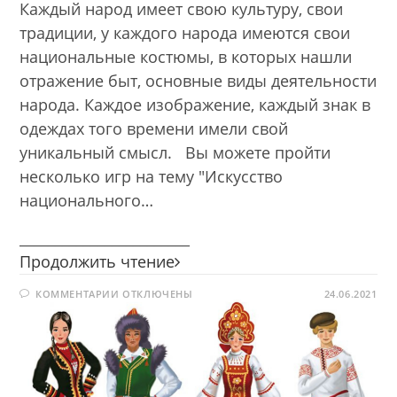
Каждый народ имеет свою культуру, свои
традиции, у каждого народа имеются свои
национальные костюмы, в которых нашли
отражение быт, основные виды деятельности
народа. Каждое изображение, каждый знак в
одеждах того времени имели свой
уникальный смысл. Вы можете пройти
несколько игр на тему "Искусство
национального…
________________________
Искусство
Продолжить чтение
национального
К
КОММЕНТАРИИ
ОТКЛЮЧЕНЫ
костюма
24.06.2021
ЗАПИСИ
ИСКУССТВО
НАЦИОНАЛЬНОГО
КОСТЮМА