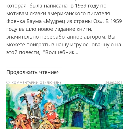
которая была написана в 1939 году по
мотивам сказки американского писателя
Френка Баума «Мудрец из страны Оз». В 1959
году вышло новое издание книги,
значительно переработанное автором. Вы
можете поиграть в нашу игру,основанную на
этой повести, "Волшебник…
________________________
Волшебник
Продолжить чтение
Изумрудного
К
КОММЕНТАРИИ
ОТКЛЮЧЕНЫ
города
24.06.2021
ЗАПИСИ
ВОЛШЕБНИК
ИЗУМРУДНОГО
ГОРОДА