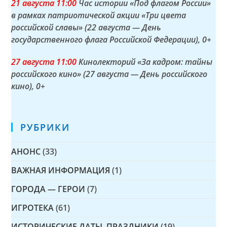
21 а
вгуста
11:00
Час истории «Под флагом России»
в рамках патриотической акции «Три цвета
российской славы» (22 августа — День
государственного флага Российской Федерации)
, 0+
27 а
вгуста
11:00
Кинолекторий «За кадром: тайны
российского кино» (27 августа — День российского
кино)
, 0+
РУБРИКИ
АНОНС
(33)
ВАЖНАЯ ИНФОРМАЦИЯ
(1)
ГОРОДА — ГЕРОИ
(7)
ИГРОТЕКА
(61)
ИСТОРИЧЕСКИЕ ДАТЫ, ПРАЗДНИКИ
(19)