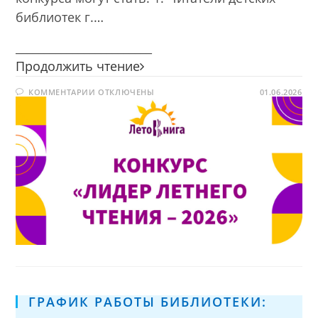
библиотек г.…
________________________
Конкурс
Продолжить чтение
«Лидер
К
КОММЕНТАРИИ
ОТКЛЮЧЕНЫ
летнего
01.06.2026
ЗАПИСИ
чтения
КОНКУРС
«ЛИДЕР
—
ЛЕТНЕГО
ЧТЕНИЯ
2026»
—
2026»
ГРАФИК РАБОТЫ БИБЛИОТЕКИ: