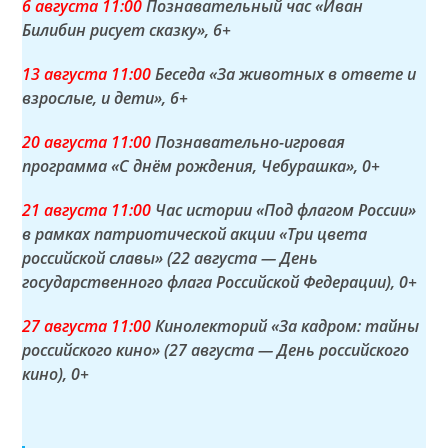
6 а
вгуста
11:00
Познавательный час «Иван
Билибин рисует сказку»
, 6+
13 а
вгуста
11:00
Беседа «За животных в ответе и
взрослые, и дети»
, 6+
20 а
вгуста
11:00
Познавательно-игровая
программа «С днём рождения, Чебурашка»
, 0+
21 а
вгуста
11:00
Час истории «Под флагом России»
в рамках патриотической акции «Три цвета
российской славы» (22 августа — День
государственного флага Российской Федерации)
, 0+
27 а
вгуста
11:00
Кинолекторий «За кадром: тайны
российского кино» (27 августа — День российского
кино)
, 0+