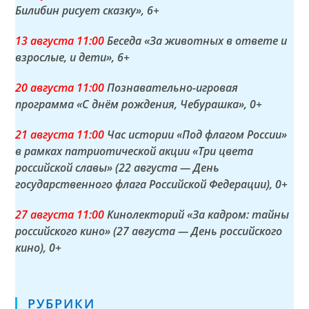
Билибин рисует сказку»
, 6+
13 а
вгуста
11:00
Беседа «За животных в ответе и
взрослые, и дети»
, 6+
20 а
вгуста
11:00
Познавательно-игровая
программа «С днём рождения, Чебурашка»
, 0+
21 а
вгуста
11:00
Час истории «Под флагом России»
в рамках патриотической акции «Три цвета
российской славы» (22 августа — День
государственного флага Российской Федерации)
, 0+
27 а
вгуста
11:00
Кинолекторий «За кадром: тайны
российского кино» (27 августа — День российского
кино)
, 0+
РУБРИКИ