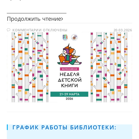
________________________
Неделя
Продолжить чтение
детской
К
КОММЕНТАРИИ
ОТКЛЮЧЕНЫ
книги
20.03.2026
ЗАПИСИ
—
НЕДЕЛЯ
ДЕТСКОЙ
2026
КНИГИ
—
2026
ГРАФИК РАБОТЫ БИБЛИОТЕКИ: