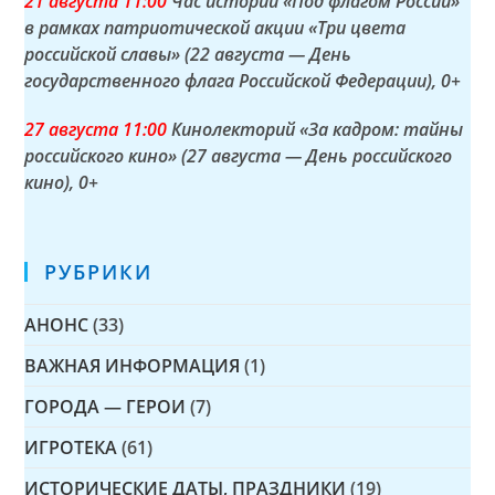
21 а
вгуста
11:00
Час истории «Под флагом России»
в рамках патриотической акции «Три цвета
российской славы» (22 августа — День
государственного флага Российской Федерации)
, 0+
27 а
вгуста
11:00
Кинолекторий «За кадром: тайны
российского кино» (27 августа — День российского
кино)
, 0+
РУБРИКИ
АНОНС
(33)
ВАЖНАЯ ИНФОРМАЦИЯ
(1)
ГОРОДА — ГЕРОИ
(7)
ИГРОТЕКА
(61)
ИСТОРИЧЕСКИЕ ДАТЫ, ПРАЗДНИКИ
(19)