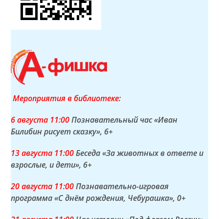
Мероприятия в библиотеке:
6 а
вгуста
11:00
Познавательный час «Иван
Билибин рисует сказку»
, 6+
13 а
вгуста
11:00
Беседа «За животных в ответе и
взрослые, и дети»
, 6+
20 а
вгуста
11:00
Познавательно-игровая
программа «С днём рождения, Чебурашка»
, 0+