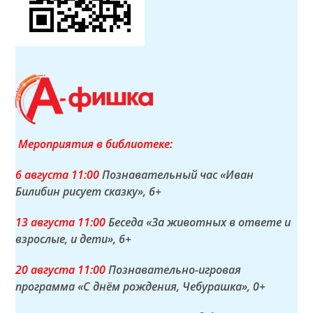
Мероприятия в библиотеке:
6 а
вгуста
11:00
Познавательный час «Иван
Билибин рисует сказку»
, 6+
13 а
вгуста
11:00
Беседа «За животных в ответе и
взрослые, и дети»
, 6+
20 а
вгуста
11:00
Познавательно-игровая
программа «С днём рождения, Чебурашка»
, 0+