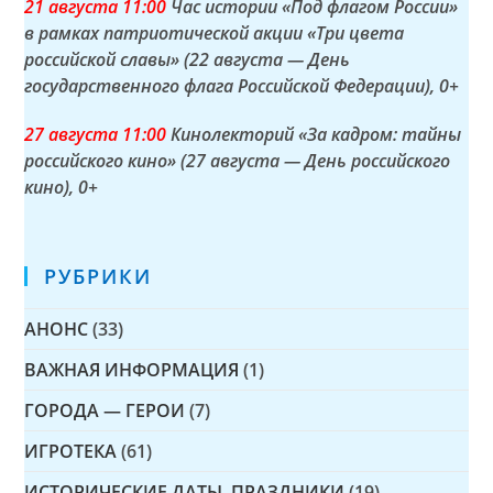
21 а
вгуста
11:00
Час истории «Под флагом России»
в рамках патриотической акции «Три цвета
российской славы» (22 августа — День
государственного флага Российской Федерации)
, 0+
27 а
вгуста
11:00
Кинолекторий «За кадром: тайны
российского кино» (27 августа — День российского
кино)
, 0+
РУБРИКИ
АНОНС
(33)
ВАЖНАЯ ИНФОРМАЦИЯ
(1)
ГОРОДА — ГЕРОИ
(7)
ИГРОТЕКА
(61)
ИСТОРИЧЕСКИЕ ДАТЫ, ПРАЗДНИКИ
(19)