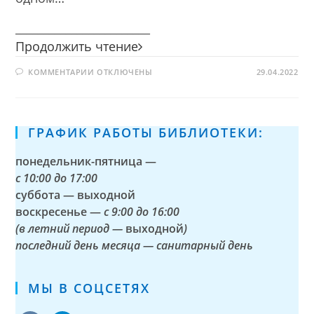
________________________
Человеку
Продолжить чтение
друг
К
КОММЕНТАРИИ
ОТКЛЮЧЕНЫ
огонь,
29.04.2022
ЗАПИСИ
только
ЧЕЛОВЕКУ
ДРУГ
зря
ОГОНЬ,
ТОЛЬКО
его
ЗРЯ
ГРАФИК РАБОТЫ БИБЛИОТЕКИ:
не
ЕГО
НЕ
тронь
ТРОНЬ
понедельник-пятница —
с
10:00 до 17:00
суббота — выходной
воскресенье —
с 9:00 до 16:00
(в летний период —
выходной
)
последний день месяца — санитарный день
МЫ В СОЦСЕТЯХ