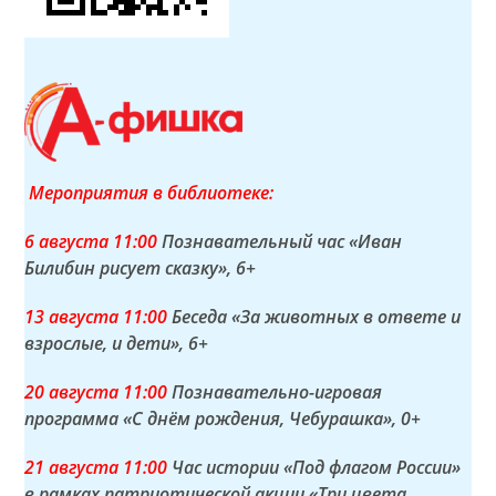
Мероприятия в библиотеке:
6 а
вгуста
11:00
Познавательный час «Иван
Билибин рисует сказку»
, 6+
13 а
вгуста
11:00
Беседа «За животных в ответе и
взрослые, и дети»
, 6+
20 а
вгуста
11:00
Познавательно-игровая
программа «С днём рождения, Чебурашка»
, 0+
21 а
вгуста
11:00
Час истории «Под флагом России»
в рамках патриотической акции «Три цвета