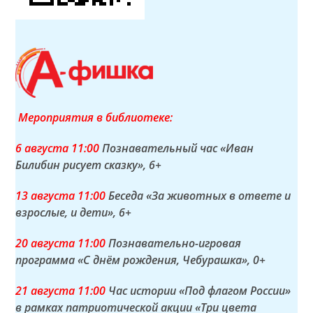
Мероприятия в библиотеке:
6 а
вгуста
11:00
Познавательный час «Иван
Билибин рисует сказку»
, 6+
13 а
вгуста
11:00
Беседа «За животных в ответе и
взрослые, и дети»
, 6+
20 а
вгуста
11:00
Познавательно-игровая
программа «С днём рождения, Чебурашка»
, 0+
21 а
вгуста
11:00
Час истории «Под флагом России»
в рамках патриотической акции «Три цвета