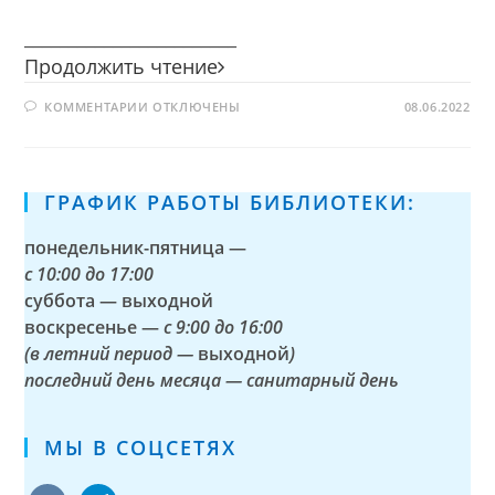
________________________
Морозная
Продолжить чтение
сладость
К
КОММЕНТАРИИ
ОТКЛЮЧЕНЫ
08.06.2022
ЗАПИСИ
МОРОЗНАЯ
СЛАДОСТЬ
ГРАФИК РАБОТЫ БИБЛИОТЕКИ:
понедельник-пятница —
с
10:00 до 17:00
суббота — выходной
воскресенье —
с 9:00 до 16:00
(в летний период —
выходной
)
последний день месяца — санитарный день
МЫ В СОЦСЕТЯХ
vkontakte
telegram