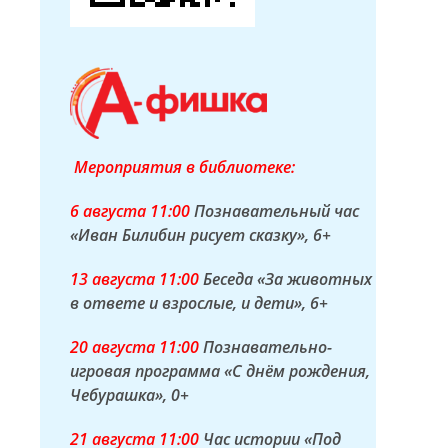
Мероприятия в библиотеке:
6 а
вгуста
11:00
Познавательный час
«Иван Билибин рисует сказку»
, 6+
13 а
вгуста
11:00
Беседа «За животных
в ответе и взрослые, и дети»
, 6+
20 а
вгуста
11:00
Познавательно-
игровая программа «С днём рождения,
Чебурашка»
, 0+
21 а
вгуста
11:00
Час истории «Под