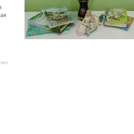
в
ная
.2021