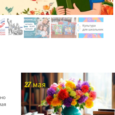
 но
мая