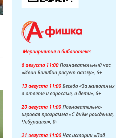
Мероприятия в библиотеке:
6 а
вгуста
11:00
Познавательный час
«Иван Билибин рисует сказку»
, 6+
13 а
вгуста
11:00
Беседа «За животных
в ответе и взрослые, и дети»
, 6+
20 а
вгуста
11:00
Познавательно-
игровая программа «С днём рождения,
Чебурашка»
, 0+
21 а
вгуста
11:00
Час истории «Под