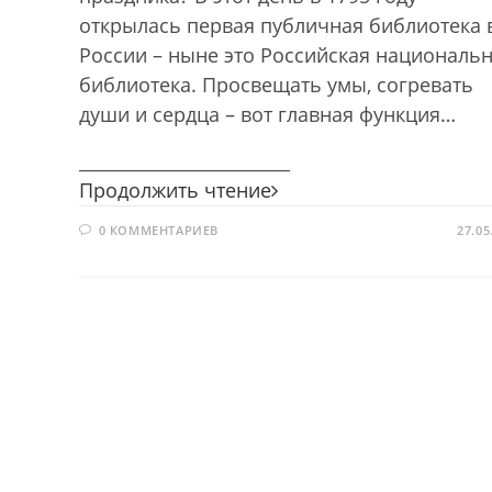
открылась первая публичная библиотека 
России – ныне это Российская националь
библиотека. Просвещать умы, согревать
души и сердца – вот главная функция…
________________________
Библиотечная
Продолжить чтение
страна!
0 КОММЕНТАРИЕВ
Как
27.05
хорошо,
что
есть
она!