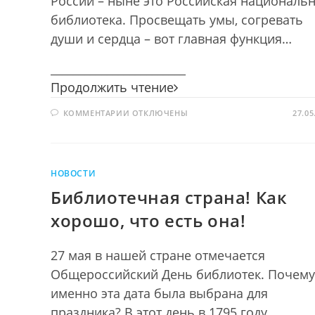
России – ныне это Российская националь
библиотека. Просвещать умы, согревать
души и сердца – вот главная функция…
________________________
Библио
Продолжить чтение
IQ
К
КОММЕНТАРИИ
ОТКЛЮЧЕНЫ
27.05
ЗАПИСИ
БИБЛИО
IQ
НОВОСТИ
Библиотечная страна! Как
хорошо, что есть она!
27 мая в нашей стране отмечается
Общероссийский День библиотек. Почему
именно эта дата была выбрана для
праздника? В этот день в 1795 году