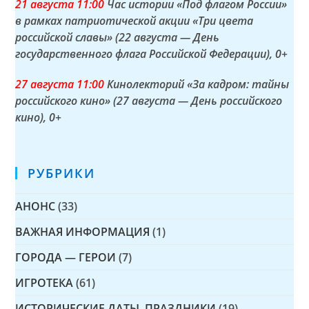
21 а
вгуста
11:00
Час истории «Под флагом России»
в рамках патриотической акции «Три цвета
российской славы» (22 августа — День
государственного флага Российской Федерации)
, 0+
27 а
вгуста
11:00
Кинолекторий «За кадром: тайны
российского кино» (27 августа — День российского
кино)
, 0+
РУБРИКИ
АНОНС
(33)
ВАЖНАЯ ИНФОРМАЦИЯ
(1)
ГОРОДА — ГЕРОИ
(7)
ИГРОТЕКА
(61)
ИСТОРИЧЕСКИЕ ДАТЫ, ПРАЗДНИКИ
(19)