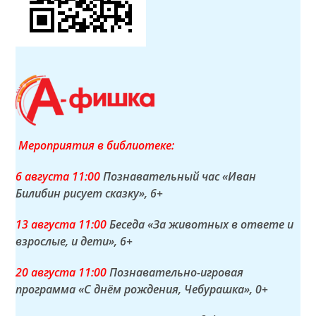
Мероприятия в библиотеке:
6 а
вгуста
11:00
Познавательный час «Иван
Билибин рисует сказку»
, 6+
13 а
вгуста
11:00
Беседа «За животных в ответе и
взрослые, и дети»
, 6+
20 а
вгуста
11:00
Познавательно-игровая
программа «С днём рождения, Чебурашка»
, 0+