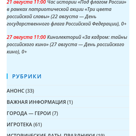
21 а
вгуста
11:00
Час истории «Под флагом России»
в рамках патриотической акции «Три цвета
российской славы» (22 августа — День
государственного флага Российской Федерации)
, 0+
27 а
вгуста
11:00
Кинолекторий «За кадром: тайны
российского кино» (27 августа — День российского
кино)
, 0+
РУБРИКИ
АНОНС
(33)
ВАЖНАЯ ИНФОРМАЦИЯ
(1)
ГОРОДА — ГЕРОИ
(7)
ИГРОТЕКА
(61)
ИСТОРИЧЕСКИЕ ДАТЫ, ПРАЗДНИКИ
(19)